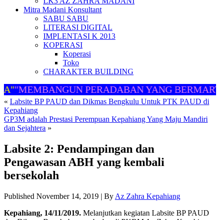
LK3 AZ ZAHRA MADANI
Mitra Madani Konsultant
SABU SABU
LITERASI DIGITAL
IMPLENTASI K 2013
KOPERASI
Koperasi
Toko
CHARAKTER BUILDING
"
"MEMBANGUN PERADABAN YANG BERMARTA
«
Labsite BP PAUD dan Dikmas Bengkulu Untuk PTK PAUD di
Kepahiang
GP3M adalah Prestasi Perempuan Kepahiang Yang Maju Mandiri
dan Sejahtera
»
Labsite 2: Pendampingan dan
Pengawasan ABH yang kembali
bersekolah
Published
November 14, 2019
|
By
Az Zahra Kepahiang
Kepahiang, 14/11/2019.
Melanjutkan kegiatan Labsite BP PAUD