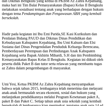
dan Dikmas Bengkulu yang kedua di PKBM Az Zahra Kepahiang,
maka hari ini Tim Balai Pemasyarakatan (Bapas) Kelas II Bengkulu
melakukan sosialisasi tentang anak yang berhadapan dengan hukum
dengan tema
Pendampingan dan Pengawasan ABH yang kembali
bersekolah.
Hadir pada kegiatan ini Ibu Emi Parida,SE Kasi Kurikulum dan
Penilaian Bidang PAUD dan Dikmas Dinas Pendidikan dan
Kebudayaan Kabupaten Kepahiang, Ibu Umi Kalsum dan Elsi
Susiana dari Dinas Pengendalian Penduduk Keluarga Berencana,
Pemberdayaan Perempuan dan Perlindungan Anak Kabupaten
Kepahiang serta Bapak Akhirin Mihardi, S.H dan tim Pembimbing
Kemasyarakatan Bapas Kelas II Bengkulu. Kegiatan ini diikuti oleh
peserta didik Paket B dan tutor serta relawan yang membantu tugas
az Zahra dalam pengembangan di masyarakat.
Umi Yesi, Ketua PKBM Az Zahra Kepahiang menyampaikan
bahwa sejak tahun 2015, lembaganya telah menerima dan melayani
anak-anak bermasalah secara ekonomi, sosial dan hukum yang
melanjutkan pendidikannya melalui Program Kesetaraan paket A,
paket B dan Paket C. Setiap tahun anak usia sekolah yang kembali
bersekolah di lembaganya kian meningkat, terutama anak usia 14 sd.