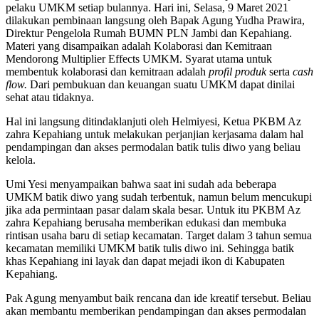
pelaku UMKM setiap bulannya. Hari ini, Selasa, 9 Maret 2021
dilakukan pembinaan langsung oleh Bapak Agung Yudha Prawira,
Direktur Pengelola Rumah BUMN PLN Jambi dan Kepahiang.
Materi yang disampaikan adalah Kolaborasi dan Kemitraan
Mendorong Multiplier Effects UMKM. Syarat utama untuk
membentuk kolaborasi dan kemitraan adalah
profil produk
serta
cash
flow.
Dari pembukuan dan keuangan suatu UMKM dapat dinilai
sehat atau tidaknya.
Hal ini langsung ditindaklanjuti oleh Helmiyesi, Ketua PKBM Az
zahra Kepahiang untuk melakukan perjanjian kerjasama dalam hal
pendampingan dan akses permodalan batik tulis diwo yang beliau
kelola.
Umi Yesi menyampaikan bahwa saat ini sudah ada beberapa
UMKM batik diwo yang sudah terbentuk, namun belum mencukupi
jika ada permintaan pasar dalam skala besar. Untuk itu PKBM Az
zahra Kepahiang berusaha memberikan edukasi dan membuka
rintisan usaha baru di setiap kecamatan. Target dalam 3 tahun semua
kecamatan memiliki UMKM batik tulis diwo ini. Sehingga batik
khas Kepahiang ini layak dan dapat mejadi ikon di Kabupaten
Kepahiang.
Pak Agung menyambut baik rencana dan ide kreatif tersebut. Beliau
akan membantu memberikan pendampingan dan akses permodalan