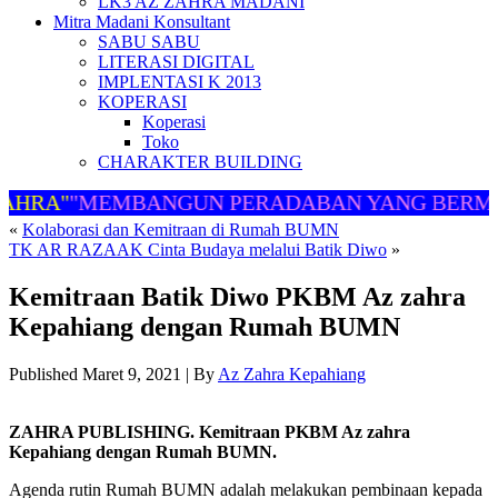
LK3 AZ ZAHRA MADANI
Mitra Madani Konsultant
SABU SABU
LITERASI DIGITAL
IMPLENTASI K 2013
KOPERASI
Koperasi
Toko
CHARAKTER BUILDING
AHRA"
"MEMBANGUN PERADABAN YANG BERMA
«
Kolaborasi dan Kemitraan di Rumah BUMN
TK AR RAZAAK Cinta Budaya melalui Batik Diwo
»
Kemitraan Batik Diwo PKBM Az zahra
Kepahiang dengan Rumah BUMN
Published
Maret 9, 2021
|
By
Az Zahra Kepahiang
ZAHRA PUBLISHING. Kemitraan PKBM Az zahra
Kepahiang dengan Rumah BUMN.
Agenda rutin Rumah BUMN adalah melakukan pembinaan kepada