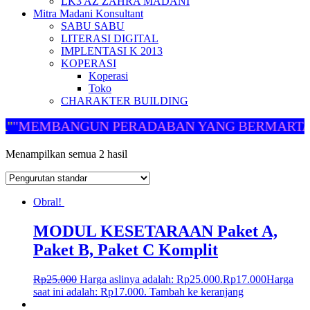
LK3 AZ ZAHRA MADANI
Mitra Madani Konsultant
SABU SABU
LITERASI DIGITAL
IMPLENTASI K 2013
KOPERASI
Koperasi
Toko
CHARAKTER BUILDING
"
"MEMBANGUN PERADABAN YANG BERMARTA
Menampilkan semua 2 hasil
Obral!
MODUL KESETARAAN Paket A,
Paket B, Paket C Komplit
Rp
25.000
Harga aslinya adalah: Rp25.000.
Rp
17.000
Harga
saat ini adalah: Rp17.000.
Tambah ke keranjang