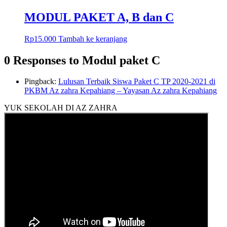
MODUL PAKET A, B dan C
Rp
15.000
Tambah ke keranjang
0 Responses to Modul paket C
Pingback:
Lulusan Terbaik Siswa Paket C TP 2020-2021 di
PKBM Az zahra Kepahiang – Yayasan Az zahra Kepahiang
YUK SEKOLAH DI AZ ZAHRA