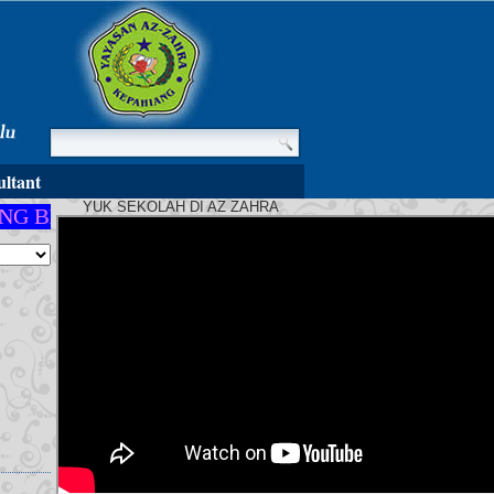
ltant
YUK SEKOLAH DI AZ ZAHRA
 BERMARTABAT"
"MARI KITA TUNTASKAN WAJI