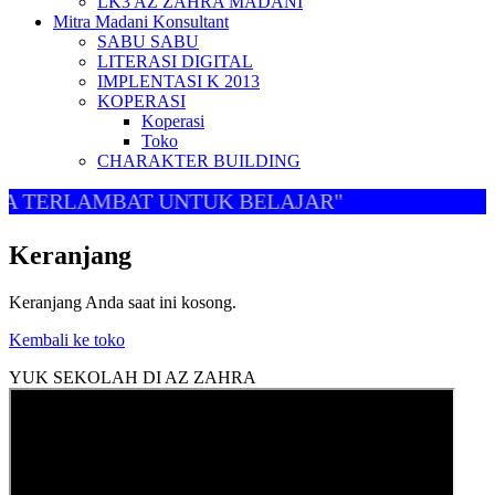
LK3 AZ ZAHRA MADANI
Mitra Madani Konsultant
SABU SABU
LITERASI DIGITAL
IMPLENTASI K 2013
KOPERASI
Koperasi
Toko
CHARAKTER BUILDING
A TERLAMBAT UNTUK BELAJAR"
Keranjang
Keranjang Anda saat ini kosong.
Kembali ke toko
YUK SEKOLAH DI AZ ZAHRA