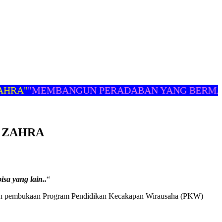
A"
"MEMBANGUN PERADABAN YANG BERMART
 ZAHRA
sa yang lain..
“
kan pembukaan Program Pendidikan Kecakapan Wirausaha (PKW)