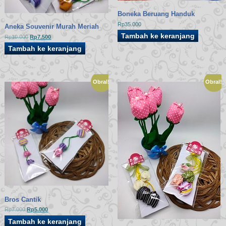
Boneka Beruang Handuk
Rp
35.000
Aneka Souvenir Murah Meriah
Tambah ke keranjang
Harga
Harga
Rp
10.000
Rp
7.500
aslinya
saat
Tambah ke keranjang
adalah:
ini
Rp10.000.
adalah:
Rp7.500.
Obral!
Obral!
Bros Cantik
Harga
Harga
Rp
7.000
Rp
5.000
aslinya
saat
Tambah ke keranjang
adalah:
ini