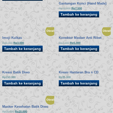
Rp7.000.
adalah:
Gantungan Kunci (Hand Made)
Rp5.000.
Harga
Harga
Rp
10.000
Rp
7.500
aslinya
saat
Tambah ke keranjang
adalah:
ini
Rp10.000.
adalah:
Rp7.500.
Obral!
Obral!
Imoji Kulkas
Konektor Masker Anti Ribet
Harga
Harga
Harga
Harga
Rp
5.000
Rp
3.000
Rp
7.000
Rp
5.000
aslinya
saat
aslinya
saat
Tambah ke keranjang
Tambah ke keranjang
adalah:
ini
adalah:
ini
Rp5.000.
adalah:
Rp7.000.
adalah:
Rp3.000.
Rp5.000.
Kreasi Batik Diwo
Kreasi Hantaran Bra n CD
Rp
150.000
Rp
35.000
Tambah ke keranjang
Tambah ke keranjang
Obral!
Masker Kesehatan Batik Diwo
Harga
Harga
Rp
25.000
Rp
20.000