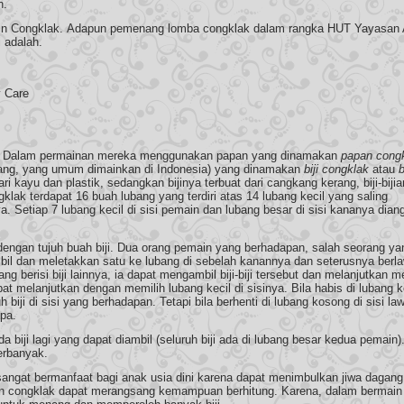
n.
in Congklak. Adapun pemenang lomba congklak dalam rangka HUT Yayasan
i adalah.
y Care
ng. Dalam permainan mereka menggunakan papan yang dinamakan
papan cong
lubang, yang umum dimainkan di Indonesia) yang dinamakan
biji congklak
atau
 kayu dan plastik, sedangkan bijinya terbuat dari cangkang kerang, biji-bijia
klak terdapat 16 buah lubang yang terdiri atas 14 lubang kecil yang saling
. Setiap 7 lubang kecil di sisi pemain dan lubang besar di sisi kananya dian
 dengan tujuh buah biji. Dua orang pemain yang berhadapan, salah seorang ya
bil dan meletakkan satu ke lubang di sebelah kanannya dan seterusnya berl
yang berisi biji lainnya, ia dapat mengambil biji-biji tersebut dan melanjutkan m
at melanjutkan dengan memilih lubang kecil di sisinya. Bila habis di lubang ke
biji di sisi yang berhadapan. Tetapi bila berhenti di lubang kosong di sisi la
pa.
 biji lagi yang dapat diambil (seluruh biji ada di lubang besar kedua pemain)
erbanyak.
angat bermanfaat bagi anak usia dini karena dapat menimbulkan jiwa dagang
an congklak dapat merangsang kemampuan berhitung. Karena, dalam bermain