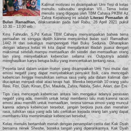
Kalimat motivasi ini disampaikan Umi Yesi di kelas
menulis sabusabu angkatan VII. Tema kelas
menulis yang digagas oleh TBM Cahaya PKBM Az
Zahra Kepahiang ini adalah
Literasi Pemaafan di
Bulan Ramadhan,
dilaksanakan pada hari Rabu, 28 April 2021 pukul
10.30 – 13.00 wib.
Kms Fahrudin, S.Pd Ketua TBM Cahaya menyampaikan bahwa tema
pemaafan ini sengaja dipilih karena menyambut bulan suci Ramadhan
1442 H dan sekaligus memperingati Hari Buku Sedunia. Diharapkan
dengan adanya kelas ini kita dapat menjalankan ibadah puasa dengan
maksimal setelah mampu memaafkan diri sendiri dan memaafkan orang
lain yang menyebabkan kebencian selama ini. Outputnya adalah
menghasilkan karya berupa buku yang menceritakan tentang rasa.
Peserta larut dalam uraian materi yang disampaikan Umi Yesi mulai dari
emosi negatif yang dapat menyebabkan penyakit fisik, cara mencegah
kebencian hingga menuliskan semua rasa yang ada dalam kalimat dan
diucapkan menjadi obat atau terapi hati. Mereka berjumlah 10 orang yaitu
Resi, Fitri, Diah, Kinan, Elvi, Maulida, Zahra, Nabila, Selvi, Arian, dan Eni.
Tips cara mencegah kebencian antara lain mengakui adanya perasaan
negatif yang ada, memilih untuk tetap membenci lalu mati karena racun
emosi atau memilih untuk memaafkan, terima semua emosi yang muncul
karena adanya kebencian tersebut, jangan berpura pura dan menahan
rasa, tuliskan rasa yang ada lalu ceritakan kepada orang lain yang dapat
membantu kita meminimalisir kebencian tersebut.
Kelas menulis bertambah meriah dengan penampilan cerita dari Kak Dyah
bersama nenek Sheshe, boneka tangan yang diperankannya. Kak Dyah