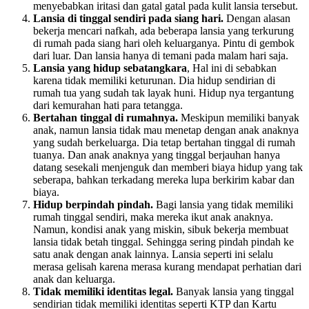
menyebabkan iritasi dan gatal gatal pada kulit lansia tersebut.
Lansia di tinggal sendiri pada siang hari.
Dengan alasan
bekerja mencari nafkah, ada beberapa lansia yang terkurung
di rumah pada siang hari oleh keluarganya. Pintu di gembok
dari luar. Dan lansia hanya di temani pada malam hari saja.
Lansia yang hidup sebatangkara
, Hal ini di sebabkan
karena tidak memiliki keturunan. Dia hidup sendirian di
rumah tua yang sudah tak layak huni. Hidup nya tergantung
dari kemurahan hati para tetangga.
Bertahan tinggal di rumahnya.
Meskipun memiliki banyak
anak, namun lansia tidak mau menetap dengan anak anaknya
yang sudah berkeluarga. Dia tetap bertahan tinggal di rumah
tuanya. Dan anak anaknya yang tinggal berjauhan hanya
datang sesekali menjenguk dan memberi biaya hidup yang tak
seberapa, bahkan terkadang mereka lupa berkirim kabar dan
biaya.
Hidup berpindah pindah.
Bagi lansia yang tidak memiliki
rumah tinggal sendiri, maka mereka ikut anak anaknya.
Namun, kondisi anak yang miskin, sibuk bekerja membuat
lansia tidak betah tinggal. Sehingga sering pindah pindah ke
satu anak dengan anak lainnya. Lansia seperti ini selalu
merasa gelisah karena merasa kurang mendapat perhatian dari
anak dan keluarga.
Tidak memiliki identitas legal.
Banyak lansia yang tinggal
sendirian tidak memiliki identitas seperti KTP dan Kartu