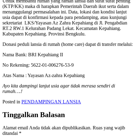
Untuk membantu rumah yang ramah lansia dan surat surat penting
(KTP/KK) maka di harapkan Pemerintah Daerah ikut serta dalam
menanggulangi permasalahan ini. Data, lokasi dan kondisi lanjut
usia dapat di konfirmasi kepada para pendamping, atau kunjungi
sekretariat LKS/Yayasan Az Zahra Kepahiang di Jl. Pengabdian
RT.2 RW.1 Kelurahan Padang Lekat. Kecamatan Kepahiang.
Kabupaten Kepahiang. Provinsi Bengkulu.
Donasi peduli lansia di rumah (home care) dapat di transfer melalui:
Nama Bank: BRI Kepahiang II
No Rekening: 5622-01-006276-53-9
Atas Nama : Yayasan Az-zahra Kepahiang
Ayo kita dampingi lanjut usia agar tidak merasa sendiri di
rumah….!
Posted in
PENDAMPINGAN LANSIA
Tinggalkan Balasan
Alamat email Anda tidak akan dipublikasikan.
Ruas yang wajib
ditandai
*