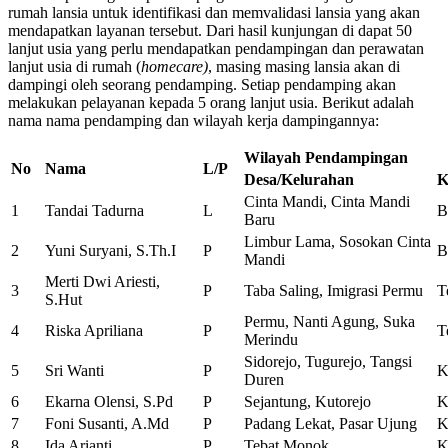
rumah lansia untuk identifikasi dan memvalidasi lansia yang akan
mendapatkan layanan tersebut. Dari hasil kunjungan di dapat 50
lanjut usia yang perlu mendapatkan pendampingan dan perawatan
lanjut usia di rumah (
homecare)
, masing masing lansia akan di
dampingi oleh seorang pendamping. Setiap pendamping akan
melakukan pelayanan kepada 5 orang lanjut usia. Berikut adalah
nama nama pendamping dan wilayah kerja dampingannya:
Wilayah Pendampingan
No
Nama
L/P
Desa
/Kelurahan
K
Cinta Mandi, Cinta Mandi
1
Tandai Tadurna
L
B
Baru
Limbur Lama, Sosokan Cinta
2
Yuni Suryani, S.Th.I
P
B
Mandi
Merti Dwi Ariesti,
3
P
Taba Saling, Imigrasi Permu
T
S.Hut
Permu, Nanti Agung, Suka
4
Riska Apriliana
P
T
Merindu
Sidorejo, Tugurejo, Tangsi
5
Sri Wanti
P
K
Duren
6
Ekarna Olensi, S.Pd
P
Sejantung, Kutorejo
K
7
Foni Susanti, A.Md
P
Padang Lekat, Pasar Ujung
K
8
Ida Arianti
P
Tebat Monok
K