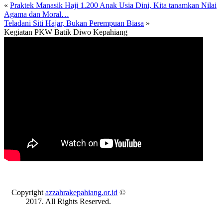
«
Praktek Manasik Haji 1.200 Anak Usia Dini, Kita tanamkan Nilai
Agama dan Moral…
Teladani Siti Hajar, Bukan Perempuan Biasa
»
Kegiatan PKW Batik Diwo Kepahiang
Copyright
azzahrakepahiang.or.id
©
2017. All Rights Reserved.