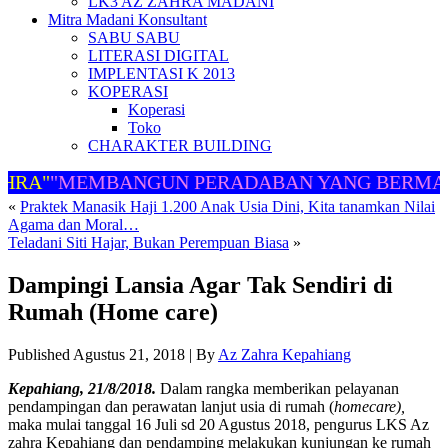
LK3 AZ ZAHRA MADANI
Mitra Madani Konsultant
SABU SABU
LITERASI DIGITAL
IMPLENTASI K 2013
KOPERASI
Koperasi
Toko
CHARAKTER BUILDING
RA"
"MEMBANGUN PERADABAN YANG BERMART
«
Praktek Manasik Haji 1.200 Anak Usia Dini, Kita tanamkan Nilai
Agama dan Moral…
Teladani Siti Hajar, Bukan Perempuan Biasa
»
Dampingi Lansia Agar Tak Sendiri di
Rumah (Home care)
Published
Agustus 21, 2018
|
By
Az Zahra Kepahiang
Kepahiang, 21/8/2018.
Dalam rangka memberikan pelayanan
pendampingan dan perawatan lanjut usia di rumah (
homecare),
maka mulai tanggal 16 Juli sd 20 Agustus 2018, pengurus LKS Az
zahra Kepahiang dan pendamping melakukan kunjungan ke rumah