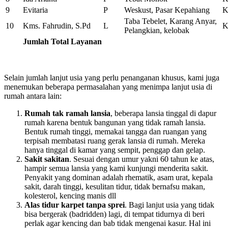
9
Evitaria
P
Weskust, Pasar Kepahiang
K
Taba Tebelet, Karang Anyar,
10
Kms. Fahrudin, S.Pd
L
K
Pelangkian, kelobak
Jumlah Total Layanan
Selain jumlah lanjut usia yang perlu penanganan khusus, kami juga
menemukan beberapa permasalahan yang menimpa lanjut usia di
rumah antara lain:
Rumah tak ramah lansia
, beberapa lansia tinggal di dapur
rumah karena bentuk bangunan yang tidak ramah lansia.
Bentuk rumah tinggi, memakai tangga dan ruangan yang
terpisah membatasi ruang gerak lansia di rumah. Mereka
hanya tinggal di kamar yang sempit, penggap dan gelap.
Sakit sakitan
. Sesuai dengan umur yakni 60 tahun ke atas,
hampir semua lansia yang kami kunjungi menderita sakit.
Penyakit yang dominan adalah rhematik, asam urat, kepala
sakit, darah tinggi, kesulitan tidur, tidak bernafsu makan,
kolesterol, kencing manis dll
Alas tidur karpet tanpa sprei
. Bagi lanjut usia yang tidak
bisa bergerak (badridden) lagi, di tempat tidurnya di beri
perlak agar kencing dan bab tidak mengenai kasur. Hal ini