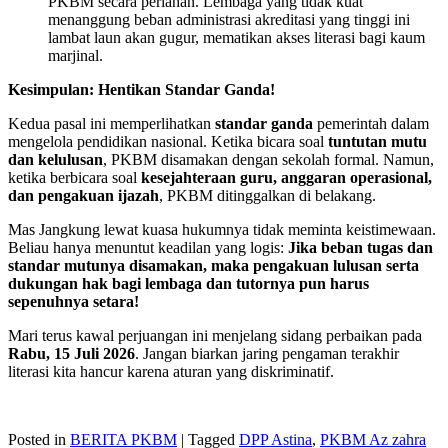
PKBM secara perlahan. Lembaga yang tidak kuat
menanggung beban administrasi akreditasi yang tinggi ini
lambat laun akan gugur, mematikan akses literasi bagi kaum
marjinal.
Kesimpulan: Hentikan Standar Ganda!
Kedua pasal ini memperlihatkan
standar ganda
pemerintah dalam
mengelola pendidikan nasional. Ketika bicara soal
tuntutan mutu
dan kelulusan
, PKBM disamakan dengan sekolah formal. Namun,
ketika berbicara soal
kesejahteraan guru, anggaran operasional,
dan pengakuan ijazah
, PKBM ditinggalkan di belakang.
Mas Jangkung lewat kuasa hukumnya tidak meminta keistimewaan.
Beliau hanya menuntut keadilan yang logis:
Jika beban tugas dan
standar mutunya disamakan, maka pengakuan lulusan serta
dukungan hak bagi lembaga dan tutornya pun harus
sepenuhnya setara!
Mari terus kawal perjuangan ini menjelang sidang perbaikan pada
Rabu, 15 Juli 2026
. Jangan biarkan jaring pengaman terakhir
literasi kita hancur karena aturan yang diskriminatif.
Posted in
BERITA PKBM
|
Tagged
DPP Astina
,
PKBM Az zahra