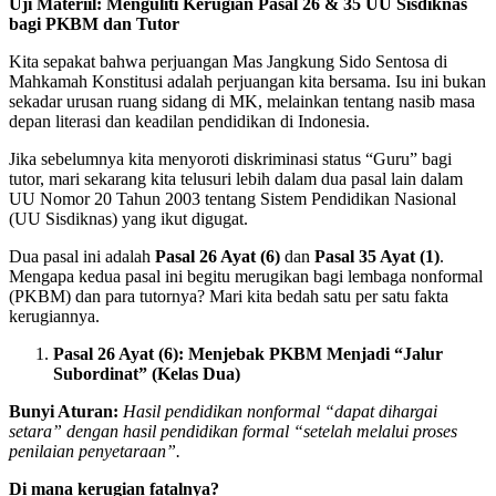
Uji Materiil: Menguliti Kerugian Pasal 26 & 35 UU Sisdiknas
bagi PKBM dan Tutor
Kita sepakat bahwa perjuangan Mas Jangkung Sido Sentosa di
Mahkamah Konstitusi adalah perjuangan kita bersama. Isu ini bukan
sekadar urusan ruang sidang di MK, melainkan tentang nasib masa
depan literasi dan keadilan pendidikan di Indonesia.
Jika sebelumnya kita menyoroti diskriminasi status “Guru” bagi
tutor, mari sekarang kita telusuri lebih dalam dua pasal lain dalam
UU Nomor 20 Tahun 2003 tentang Sistem Pendidikan Nasional
(UU Sisdiknas) yang ikut digugat.
Dua pasal ini adalah
Pasal 26 Ayat (6)
dan
Pasal 35 Ayat (1)
.
Mengapa kedua pasal ini begitu merugikan bagi lembaga nonformal
(PKBM) dan para tutornya? Mari kita bedah satu per satu fakta
kerugiannya.
Pasal 26 Ayat (6): Menjebak PKBM Menjadi “Jalur
Subordinat” (Kelas Dua)
Bunyi Aturan:
Hasil pendidikan nonformal “dapat dihargai
setara” dengan hasil pendidikan formal “setelah melalui proses
penilaian penyetaraan”.
Di mana kerugian fatalnya?