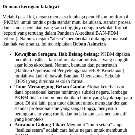
Di mana kerugian fatalnya?
Melalui pasal ini, negara memaksa lembaga pendidikan nonformal
(PKBM) untuk tunduk pada standar mutu kelulusan, standar proses,
dan standar penilaian yang sama tingginya dengan sekolah formal
(seperti yang tertuang dalam Panduan Akreditasi BAN-PDM
terbaru). Namun, negara “absen” memberikan dukungan finansial
dan hak yang sama. Ini menciptakan
Beban Asimetris
:
Kewajiban Seragam, Hak Belang-belang:
PKBM dipaksa
memiliki fasilitas, kurikulum, dan administrasi yang canggih
agar lolos akreditasi. Namun, bantuan dari pemerintah
(Bantuan Operasional Penyelenggaraan/BOP Kesetaraan)
jumlahnya jauh di bawah Bantuan Operasional Sekolah
(BOS) yang diterima sekolah formal.
Tutor Menanggung Beban Ganda:
Akibat keterbatasan
dana operasional karena minimnya subsidi negara, lembaga
PKBM tidak mampu memberikan honor yang layak bagi para
tutor. Di sisi lain, para tutor dituntut untuk mengajar dengan
standar profesionalisme yang sangat tinggi, menyusun
perangkat ajar yang rumit, dan melakukan asesmen sumatif
yang kompleks.
Ancaman Gulung Tikar:
Menuntut “mutu setara” tanpa
“fasilitas setara” adalah cara halus negara untuk membunuh