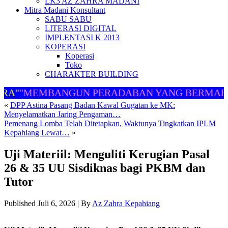
LK3 AZ ZAHRA MADANI
Mitra Madani Konsultant
SABU SABU
LITERASI DIGITAL
IMPLENTASI K 2013
KOPERASI
Koperasi
Toko
CHARAKTER BUILDING
A"
"MEMBANGUN PERADABAN YANG BERMART
«
DPP Astina Pasang Badan Kawal Gugatan ke MK:
Menyelamatkan Jaring Pengaman…
Pemenang Lomba Telah Ditetapkan, Waktunya Tingkatkan IPLM
Kepahiang Lewat…
»
Uji Materiil: Menguliti Kerugian Pasal
26 & 35 UU Sisdiknas bagi PKBM dan
Tutor
Published
Juli 6, 2026
|
By
Az Zahra Kepahiang