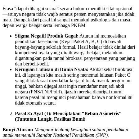
Frasa “dapat dihargai setara” secara hukum memiliki sifat opsional
—artinya negara tidak wajib seratus persen menyetarakan jika tidak
mau. Dampak dari pasal ini sangat memukul psikologis dan masa
depan warga belajar serta lembaga PKBM:
Stigma Negatif Produk Gagal:
Aturan ini memosisikan
pendidikan kesetaraan (Kejar Paket A, B, C) di bawah
bayang-bayang sekolah formal. Hasil belajar tidak dinilai dari
kompetensi nyata yang diraih warga belajar, melainkan
digantungkan pada rantai birokrasi penyetaraan yang panjang
dan berbelit-belit.
Kerugian Lulusan di Dunia Nyata:
Akibat sekat birokrasi
ini, di lapangan kita masih sering menemui lulusan Paket C
yang ditolak saat mendaftar kerja, ditolak masuk perguruan
tinggi, bahkan dijegal saat ingin mendaftar menjadi abdi
negara (PNS/TNI/Polri). Ijazah mereka dicurigai murni
karena pasal ini mengunci pemahaman bahwa nonformal itu
tidak otomatis setara.
Pasal 35 Ayat (1): Menciptakan “Beban Asimetris”
(Tuntutan Langit, Fasilitas Bumi)
Bunyi Aturan:
Mengatur tentang kewajiban satuan pendidikan
untuk memenuhi Standar Nasional Pendidikan (SNP).