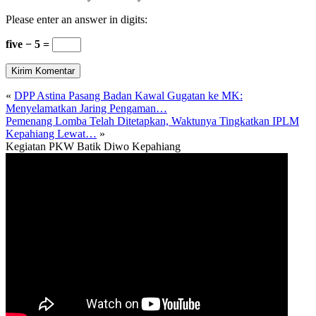
Please enter an answer in digits:
five − 5 =
«
DPP Astina Pasang Badan Kawal Gugatan ke MK:
Menyelamatkan Jaring Pengaman…
Pemenang Lomba Telah Ditetapkan, Waktunya Tingkatkan IPLM
Kepahiang Lewat…
»
Kegiatan PKW Batik Diwo Kepahiang