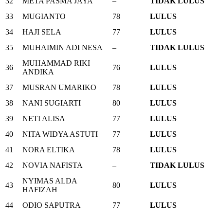
32
META PASMA JAYA
–
TIDAK LULUS
33
MUGIANTO
78
LULUS
34
HAJI SELA
77
LULUS
35
MUHAIMIN ADI NESA
–
TIDAK LULUS
MUHAMMAD RIKI
36
76
LULUS
ANDIKA
37
MUSRAN UMARIKO
78
LULUS
38
NANI SUGIARTI
80
LULUS
39
NETI ALISA
77
LULUS
40
NITA WIDYA ASTUTI
77
LULUS
41
NORA ELTIKA
78
LULUS
42
NOVIA NAFISTA
–
TIDAK LULUS
NYIMAS ALDA
43
80
LULUS
HAFIZAH
44
ODIO SAPUTRA
77
LULUS