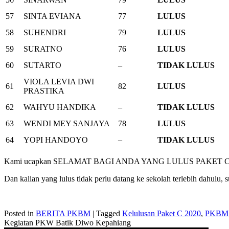
57
SINTA EVIANA
77
LULUS
58
SUHENDRI
79
LULUS
59
SURATNO
76
LULUS
60
SUTARTO
–
TIDAK LULUS
VIOLA LEVIA DWI
61
82
LULUS
PRASTIKA
62
WAHYU HANDIKA
–
TIDAK LULUS
63
WENDI MEY SANJAYA
78
LULUS
64
YOPI HANDOYO
–
TIDAK LULUS
Kami ucapkan SELAMAT BAGI ANDA YANG LULUS PAKET C
Dan kalian yang lulus tidak perlu datang ke sekolah terlebih dahulu
Posted in
BERITA PKBM
|
Tagged
Kelulusan Paket C 2020
,
PKBM A
Kegiatan PKW Batik Diwo Kepahiang