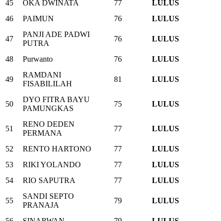
45
OKA DWINATA
77
LULUS
46
PAIMUN
76
LULUS
PANJI ADE PADWI
47
76
LULUS
PUTRA
48
Purwanto
76
LULUS
RAMDANI
49
81
LULUS
FISABILILAH
DYO FITRA BAYU
50
75
LULUS
PAMUNGKAS
RENO DEDEN
51
77
LULUS
PERMANA
52
RENTO HARTONO
77
LULUS
53
RIKI YOLANDO
77
LULUS
54
RIO SAPUTRA
77
LULUS
SANDI SEPTO
55
79
LULUS
PRANAJA
56
SINARWAN
79
LULUS