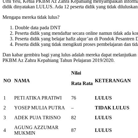
Umi Yesi, Ketua PKBM Az Zahra Kepahiang menyampaikan informasi b
didik dinyatakan LULUS. Ada 12 peserta didik yang tidak diluluskan
Mengapa mereka tidak lulus?
Double data pada DNT
Peserta didik yang mendaftar secara online namun tidak ada ko
Peserta didik yang belajar hafiz alqur’an di Pondok Pesantre
Peserta didik yang tidak mengikuti proses pembelajaran dan ti
Dan kabar gembira bagi yang lulus adalah mereka dapat melanjutkan 
PKBM Az Zahra Kepahiang Tahun Pelajaran 2019/2020.
Nilai
NO
NAMA
KETERANGAN
Rata Rata
1
PETI ATIKA PRATIWI
76
LULUS
2
YOSEP MULIA PUTRA
–
TIDAK LULUS
3
ADEK PUJA TRISNO
82
LULUS
AGUNG AZZUMAR
4
87
LULUS
MUKMIN