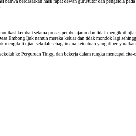
ahwa berdasarkan hasil rapat dewan guru/tutor dan pengelola pada 
.
munikasi kembali selama proses pembelajaran dan tidak mengikuti ujia
n Desa Embong Ijuk namun mereka keluar dan tidak mondok lagi sehingga
dak mengikuti ujian sekolah sebagaimana ketentuan yang dipersyaratkan
sekolah ke Perguruan Tinggi dan bekerja dalam rangka mencapai cita-ci