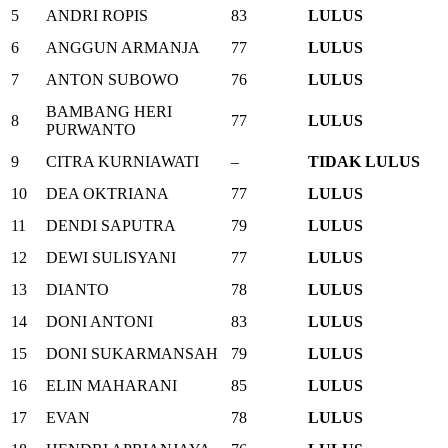
5
ANDRI ROPIS
83
LULUS
6
ANGGUN ARMANJA
77
LULUS
7
ANTON SUBOWO
76
LULUS
BAMBANG HERI
8
77
LULUS
PURWANTO
9
CITRA KURNIAWATI
–
TIDAK LULUS
10
DEA OKTRIANA
77
LULUS
11
DENDI SAPUTRA
79
LULUS
12
DEWI SULISYANI
77
LULUS
13
DIANTO
78
LULUS
14
DONI ANTONI
83
LULUS
15
DONI SUKARMANSAH
79
LULUS
16
ELIN MAHARANI
85
LULUS
17
EVAN
78
LULUS