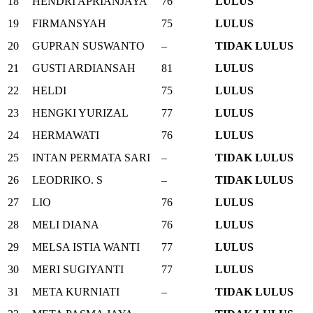
18
HENDRI APRIANJAYA
76
LULUS
19
FIRMANSYAH
75
LULUS
20
GUPRAN SUSWANTO
–
TIDAK LULUS
21
GUSTI ARDIANSAH
81
LULUS
22
HELDI
75
LULUS
23
HENGKI YURIZAL
77
LULUS
24
HERMAWATI
76
LULUS
25
INTAN PERMATA SARI
–
TIDAK LULUS
26
LEODRIKO. S
–
TIDAK LULUS
27
LIO
76
LULUS
28
MELI DIANA
76
LULUS
29
MELSA ISTIA WANTI
77
LULUS
30
MERI SUGIYANTI
77
LULUS
31
META KURNIATI
–
TIDAK LULUS