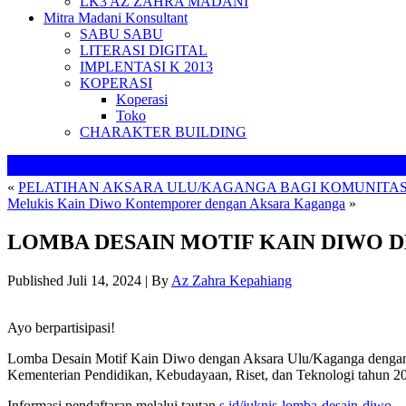
LK3 AZ ZAHRA MADANI
Mitra Madani Konsultant
SABU SABU
LITERASI DIGITAL
IMPLENTASI K 2013
KOPERASI
Koperasi
Toko
CHARAKTER BUILDING
«
PELATIHAN AKSARA ULU/KAGANGA BAGI KOMUNITAS
Melukis Kain Diwo Kontemporer dengan Aksara Kaganga
»
LOMBA DESAIN MOTIF KAIN DIWO 
Published
Juli 14, 2024
|
By
Az Zahra Kepahiang
Ayo berpartisipasi!
Lomba Desain Motif Kain Diwo dengan Aksara Ulu/Kaganga dengan h
Kementerian Pendidikan, Kebudayaan, Riset, dan Teknologi tahun 2
Informasi pendaftaran melalui tautan
s.id/juknis-lomba-desain-diwo