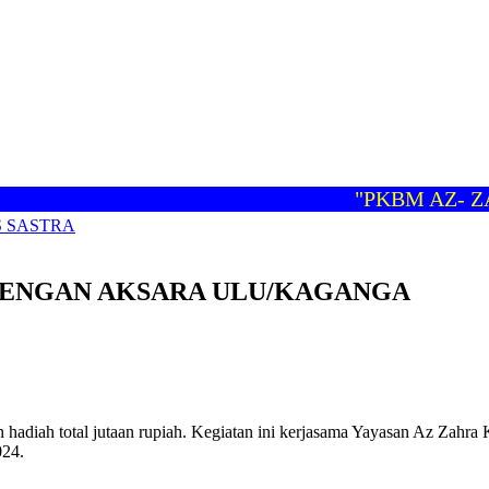
"PKBM AZ- ZAH
 SASTRA
DENGAN AKSARA ULU/KAGANGA
adiah total jutaan rupiah. Kegiatan ini kerjasama Yayasan Az Zah
024.